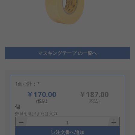
マスキングテープ の一覧へ
1個小計：*
￥170.00
￥187.00
(税抜)
(税込)
Add
個
to
数量を選択または入力
Basket
注文書へ追加