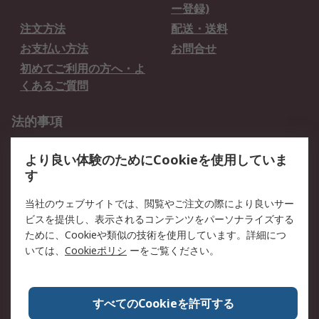
ー登録)
注文方法
配送・送料
お支払い方法
お問合せ
初めてご利用の方へ・よ
くあるご質問
法的事項
プライバシーポリシー
ご利用規約
より良い体験のためにCookieを使用していま
クッキーポリシー
す
RSについて
当社のウェブサイトでは、閲覧やご注文の際により良いサー
ビスを提供し、表示されるコンテンツをパーソナライズする
会社概要
採用情報
ために、Cookieや類似の技術を使用しています。詳細につ
プレスリリース＆お知ら
コーポレートサイト
いては、
Cookieポリシ
ーをご覧ください。
せ
全世界のRS
RSの歴史
すべてのCookieを許可する
ESGへの取り組み（英語）
認証について