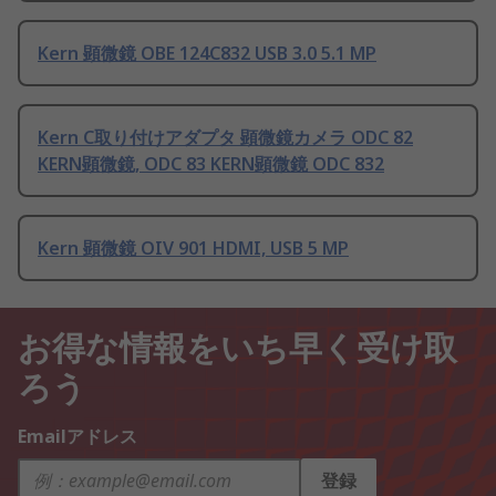
Kern 顕微鏡 OBE 124C832 USB 3.0 5.1 MP
Kern C取り付けアダプタ 顕微鏡カメラ ODC 82
KERN顕微鏡, ODC 83 KERN顕微鏡 ODC 832
Kern 顕微鏡 OIV 901 HDMI, USB 5 MP
お得な情報をいち早く受け取
ろう
Emailアドレス
登録