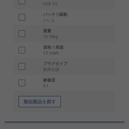
USB 3.0
バッテリ駆動
いいえ
重量
10.76kg
規格 / 承認
CE mark
プラグタイプ
欧州仕様
解像度
5.1
類似製品を探す