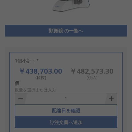
顕微鏡 の一覧へ
1個小計：*
￥438,703.00
￥482,573.30
(税抜)
(税込)
Add
個
to
数量を選択または入力
Basket
配達日を確認
注文書へ追加