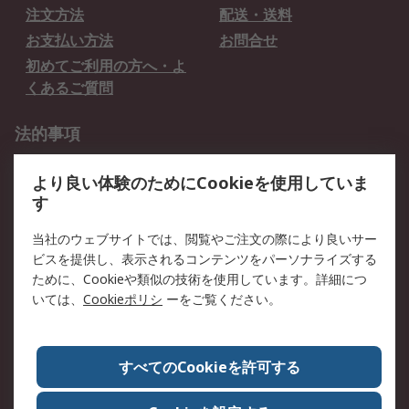
注文方法
配送・送料
お支払い方法
お問合せ
初めてご利用の方へ・よ
くあるご質問
法的事項
プライバシーポリシー
ご利用規約
より良い体験のためにCookieを使用していま
クッキーポリシー
す
RSについて
当社のウェブサイトでは、閲覧やご注文の際により良いサー
ビスを提供し、表示されるコンテンツをパーソナライズする
会社概要
採用情報
ために、Cookieや類似の技術を使用しています。詳細につ
プレスリリース＆お知ら
コーポレートサイト
いては、
Cookieポリシ
ーをご覧ください。
せ
全世界のRS
RSの歴史
すべてのCookieを許可する
ESGへの取り組み（英語）
認証について