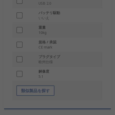
USB 2.0
バッテリ駆動
いいえ
重量
10kg
規格 / 承認
CE mark
プラグタイプ
欧州仕様
解像度
5.1
類似製品を探す