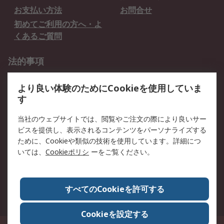
お支払い方法
お問合せ
初めてご利用の方へ・よ
くあるご質問
法的事項
プライバシーポリシー
ご利用規約
より良い体験のためにCookieを使用していま
クッキーポリシー
す
RSについて
当社のウェブサイトでは、閲覧やご注文の際により良いサー
ビスを提供し、表示されるコンテンツをパーソナライズする
会社概要
採用情報
ために、Cookieや類似の技術を使用しています。詳細につ
プレスリリース＆お知ら
コーポレートサイト
いては、
Cookieポリシ
ーをご覧ください。
せ
全世界のRS
RSの歴史
すべてのCookieを許可する
ESGへの取り組み（英語）
認証について
Cookieを設定する