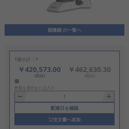
顕微鏡 の一覧へ
1個小計：*
￥420,573.00
￥462,630.30
(税抜)
(税込)
Add
個
to
数量を選択または入力
Basket
配達日を確認
注文書へ追加