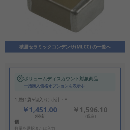
積層セラミックコンデンサ(MLCC) の一覧へ
ボリュームディスカウント対象商品
一括購入価格オプションを表示
1 袋(1袋5個入り) 小計：*
￥1,451.00
￥1,596.10
(税抜)
(税込)
Add
個
to
数量を選択または入力