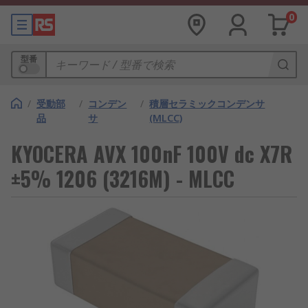
0
型番
/
受動部
/
コンデン
/
積層セラミックコンデンサ
品
サ
(MLCC)
KYOCERA AVX 100nF 100V dc X7R
±5% 1206 (3216M) - MLCC