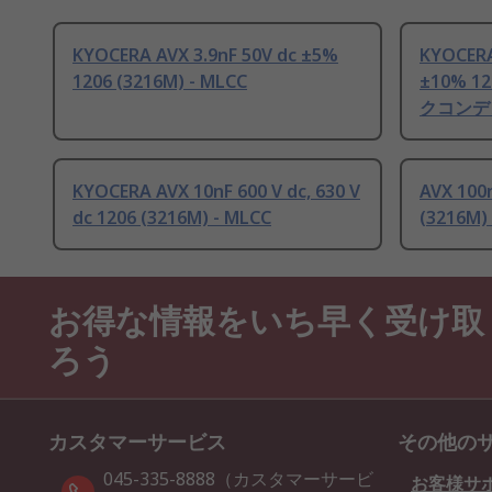
KYOCERA AVX 3.9nF 50V dc ±5%
KYOCERA
1206 (3216M) - MLCC
±10% 1
クコンデン
KYOCERA AVX 10nF 600 V dc, 630 V
AVX 100
dc 1206 (3216M) - MLCC
(3216M)
お得な情報をいち早く受け取
ろう
カスタマーサービス
その他の
045-335-8888（カスタマーサービ
お客様サ