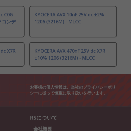
dc C0G
KYOCERA AVX 10nF 25V dc ±2%
ックコンデ
1206 (3216M) - MLCC
 dc X7R
KYOCERA AVX 470nF 25V dc X7R
±10% 1206 (3216M) - MLCC
お客様の個人情報は、当社の
プライバシーポリ
シー
に従って慎重に取り扱いを行います。
RSについて
会社概要