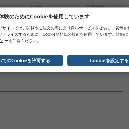
その他
詳細情報
体験のためにCookieを使用しています
ブサイトでは、閲覧やご注文の際により良いサービスを提供し、表示さ
を検索します。
ソナライズするために、Cookieや類似の技術を使用しています。詳細
リシ
ーをご覧ください。
情報
内容
ンド
KYOCERA AVX
べてのCookieを許可する
Cookieを設定する