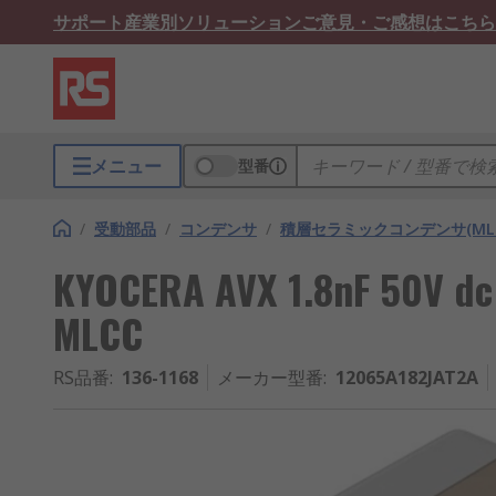
サポート
産業別ソリューション
ご意見・ご感想はこちら
メニュー
型番
/
受動部品
/
コンデンサ
/
積層セラミックコンデンサ(MLC
KYOCERA AVX 1.8nF 50V dc
MLCC
RS品番
:
136-1168
メーカー型番
:
12065A182JAT2A