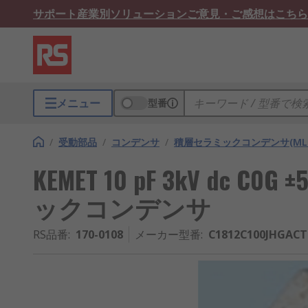
サポート
産業別ソリューション
ご意見・ご感想はこちら
メニュー
型番
/
受動部品
/
コンデンサ
/
積層セラミックコンデンサ(MLC
KEMET 10 pF 3kV dc C0
ックコンデンサ
RS品番
:
170-0108
メーカー型番
:
C1812C100JHGAC