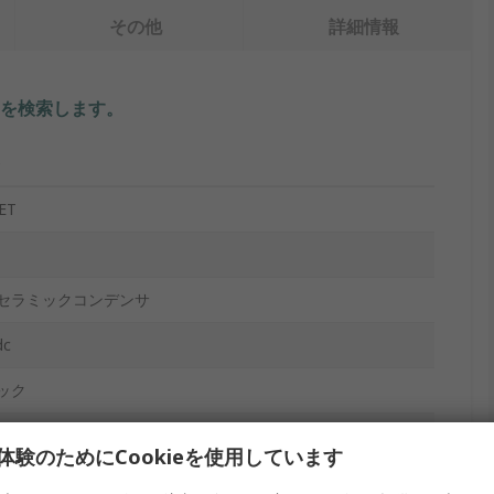
その他
詳細情報
を検索します。
ET
セラミックコンデンサ
dc
ック
体験のためにCookieを使用しています
プ及びリール