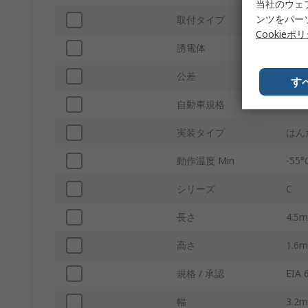
当社のウェ
ンツをパー
取付タイプ
表面
Cookieポ
誘電体
C0G
公差
±5 
す
自動車規格
AEC
実装タイプ
はん
動作温度 Min
-55°
シリーズ
C
長さ
4.5
高さ
1.6
規格 / 承認
EIA 
幅
3.2