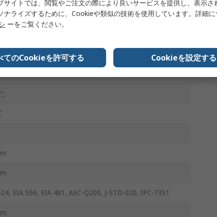
ブサイトでは、閲覧やご注文の際により良いサービスを提供し、表示さ
ソナライズするために、Cookieや類似の技術を使用しています。詳細
リシ
ーをご覧ください。
%
べてのCookieを許可する
Cookieを設定する
-Q200
だ
C
mm
mm
624, EIA 556, EIA 481, AEC-Q200, J-STD-020, IPC-7351
mm