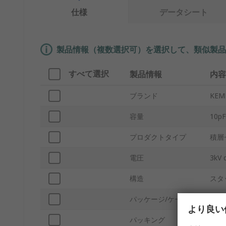
仕様
データシート
製品情報（複数選択可）を選択して、類似製品
すべて選択
製品情報
内容
ブランド
KEM
容量
10pF
プロダクトタイプ
積層
電圧
3kV 
構造
スタ
パッケージ/ケース
1812
より良い
パッキング
テー