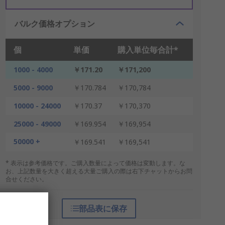
バルク価格オプション
個
単価
購入単位毎合計*
1000 - 4000
￥171.20
￥171,200
5000 - 9000
￥170.784
￥170,784
10000 - 24000
￥170.37
￥170,370
25000 - 49000
￥169.954
￥169,954
50000 +
￥169.541
￥169,541
* 表示は参考価格です。ご購入数量によって価格は変動します。な
お、上記数量を大きく超える大量ご購入の際は右下チャットからお問
合せください。
部品表に保存