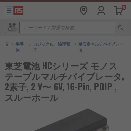
0
型番
/
半導
/
ロジックIC・論理素
/
単安定マルチバイブレー
体
子
タ
東芝電池 HCシリーズ モノス
テーブルマルチバイブレータ,
2素子, 2 V〜 6V, 16-Pin, PDIP ,
スルーホール