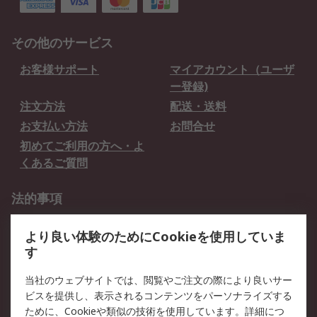
その他のサービス
お客様サポート
マイアカウント（ユーザ
ー登録)
注文方法
配送・送料
お支払い方法
お問合せ
初めてご利用の方へ・よ
くあるご質問
法的事項
プライバシーポリシー
ご利用規約
より良い体験のためにCookieを使用していま
クッキーポリシー
す
RSについて
当社のウェブサイトでは、閲覧やご注文の際により良いサー
ビスを提供し、表示されるコンテンツをパーソナライズする
会社概要
採用情報
ために、Cookieや類似の技術を使用しています。詳細につ