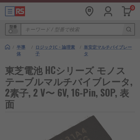
0
型番
/
半導
/
ロジックIC・論理素
/
単安定マルチバイブレー
体
子
タ
東芝電池 HCシリーズ モノス
テーブルマルチバイブレータ,
2素子, 2 V〜 6V, 16-Pin, SOP, 表
面