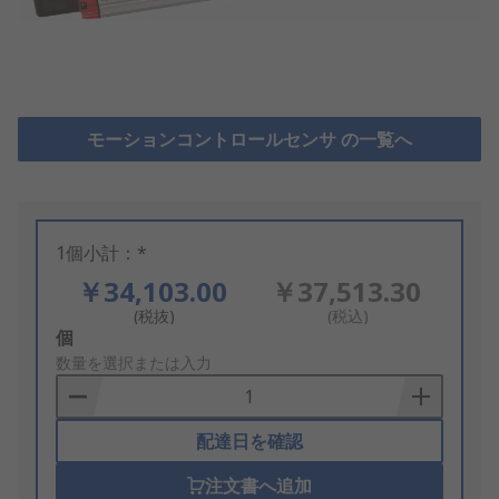
モーションコントロールセンサ の一覧へ
1個小計：*
￥34,103.00
￥37,513.30
(税抜)
(税込)
Add
個
to
数量を選択または入力
Basket
配達日を確認
注文書へ追加