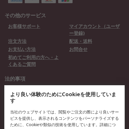
その他のサービス
お客様サポート
マイアカウント（ユーザ
ー登録)
注文方法
配送・送料
お支払い方法
お問合せ
初めてご利用の方へ・よ
くあるご質問
法的事項
プライバシーポリシー
ご利用規約
より良い体験のためにCookieを使用していま
クッキーポリシー
す
RSについて
当社のウェブサイトでは、閲覧やご注文の際により良いサー
ビスを提供し、表示されるコンテンツをパーソナライズする
会社概要
採用情報
ために、Cookieや類似の技術を使用しています。詳細につ