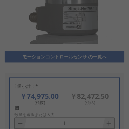
モーションコントロールセンサ の一覧へ
1個小計：*
￥74,975.00
￥82,472.50
(税抜)
(税込)
Add
個
to
数量を選択または入力
Basket