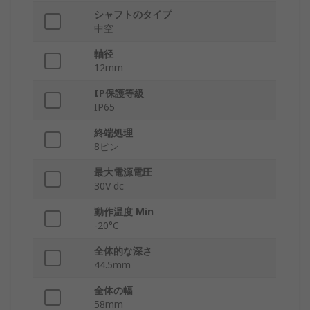
シャフトのタイプ
中空
軸径
12mm
IP保護等級
IP65
終端処理
8ピン
最大電源電圧
30V dc
動作温度 Min
-20°C
全体的な深さ
44.5mm
全体の幅
58mm