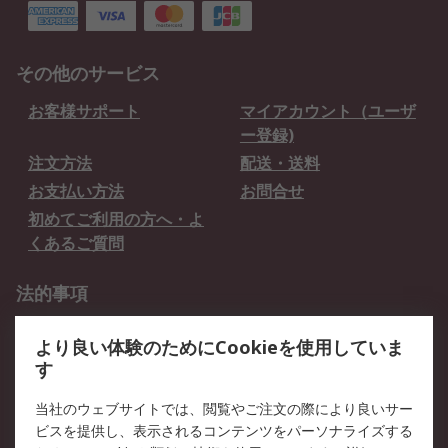
その他のサービス
お客様サポート
マイアカウント（ユーザ
ー登録)
注文方法
配送・送料
お支払い方法
お問合せ
初めてご利用の方へ・よ
くあるご質問
法的事項
プライバシーポリシー
ご利用規約
より良い体験のためにCookieを使用していま
クッキーポリシー
す
RSについて
当社のウェブサイトでは、閲覧やご注文の際により良いサー
ビスを提供し、表示されるコンテンツをパーソナライズする
会社概要
採用情報