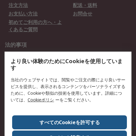
注文方法
配送・送料
お支払い方法
お問合せ
初めてご利用の方へ・よ
くあるご質問
法的事項
プライバシーポリシー
ご利用規約
より良い体験のためにCookieを使用していま
クッキーポリシー
す
RSについて
当社のウェブサイトでは、閲覧やご注文の際により良いサー
ビスを提供し、表示されるコンテンツをパーソナライズする
会社概要
採用情報
ために、Cookieや類似の技術を使用しています。詳細につ
プレスリリース＆お知ら
コーポレートサイト
いては、
Cookieポリシ
ーをご覧ください。
せ
全世界のRS
RSの歴史
すべてのCookieを許可する
ESGへの取り組み（英語）
認証について