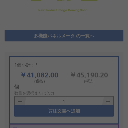
多機能パネルメータ の一覧へ
1個小計：*
￥41,082.00
￥45,190.20
(税抜)
(税込)
Add
個
to
数量を選択または入力
Basket
注文書へ追加