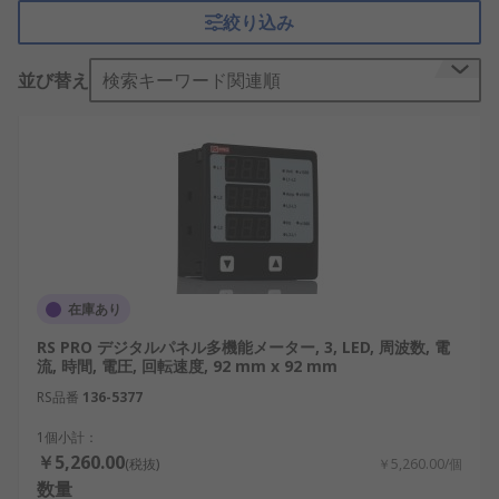
セス信号、熱電対、測温抵抗体、パルス入力にも対
絞り込み
応します。制御盤、製造装置、試験設備、電源監
視、プロセス制御などで、測定値の確認や異常判定
並び替え
検索キーワード関連順
に使われます。
多機能パネルメータの仕組み
多機能パネルメータは、センサや計測回路から受け
取ったアナログ信号または
デジタル信号
を内部回路
で処理し、設定された単位や表示範囲に換算しま
す。入力信号はA/D変換や演算処理を経て画面に表
示され、必要に応じてリレー、トランジスタ、アナ
在庫あり
ログ信号、通信データとして外部へ出力されます。
RS PRO デジタルパネル多機能メーター, 3, LED, 周波数, 電
スケーリング、上下限判定、最大値・最小値保持、
流, 時間, 電圧, 回転速度, 92 mm x 92 mm
積算などの機能を備えた機種もあります。
RS品番
136-5377
多機能パネルメータと電力計の違い
1個小計：
￥5,260.00
(税抜)
￥5,260.00/個
多機能パネルメータは、電気量に加えて、温度、圧
数量