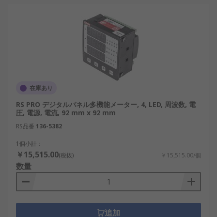
力などに対応するデジタルパネルメータを展
開し、表示、判定、警報出力が必要な設備で
使用されています。
Baumer：電圧、電流、温度、抵抗、パルスな
どを表示するプロセスディスプレイやデジタ
ル表示器を扱っています。
Red Lion：プロセス入力、温度、電圧、電
在庫あり
流、周波数、カウンタなどに対応するパネル
メータを提供し、表示、演算、通信、制御出
RS PRO デジタルパネル多機能メーター, 4, LED, 周波数, 電
圧, 電源, 電流, 92 mm x 92 mm
力を組み合わせた製品を展開しています。
RS品番
136-5382
1個小計：
￥15,515.00
(税抜)
￥15,515.00/個
数量
追加