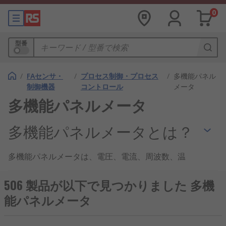
0
型番
/
FAセンサ・
/
プロセス制御・プロセス
/
多機能パネル
制御機器
コントロール
メータ
多機能パネルメータ
多機能パネルメータとは？
多機能パネルメータは、電圧、電流、周波数、温
度、回転数、流量など、複数の測定項目に対応する
盤面取付型のデジタル計測器です。デジタルパネル
506 製品が以下で見つかりました 多機
メータやパネル計器の一種で、入力信号を数値に変
能パネルメータ
換して表示し、設定値との比較や外部機器への出力
も行います。機種によっては、4~20 mAなどのプロ