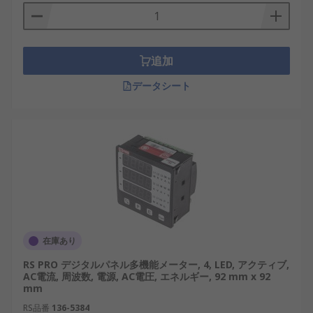
力、流量、回転数、パルス数など、幅広い測定対象
に対応できるパネル計器です。入力方式や演算機能
を設定し、測定値の表示、判定、制御信号の出力に
使用します。
追加
データシート
電力計
は、電圧、電流、有効電力、無効電力、力
率、電力量など、電力系統の監視と管理を主な目的
とする計測器です。両者の機能が重なる製品もあり
ますが、設備の状態量やプロセス信号を扱う場合は
多機能パネルメータ、消費電力や電力量を管理する
場合は電力計を基準に選定します。
多機能パネルメータの種類
多機能パネルメータは、表示方式や入力信号の種類
在庫あり
によって分類できます。
RS PRO デジタルパネル多機能メーター, 4, LED, アクティブ,
AC電流, 周波数, 電源, AC電圧, エネルギー, 92 mm x 92
mm
LCD多機能パネルメータ
：消費電力を抑えやす
く、複数行表示、単位、バーグラフなどを表
RS品番
136-5384