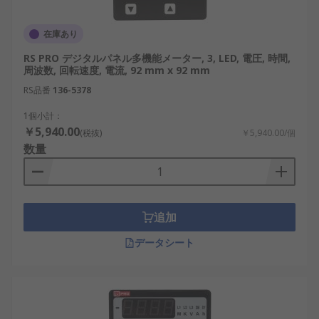
判定表示の必要性が選択の基準です。
出力と通信：リレー出力、トランジスタ出
在庫あり
力、4~20 mAなどのアナログ出力、RS-485、
Modbus、Ethernetなどから、警報、制御、
RS PRO デジタルパネル多機能メーター, 3, LED, 電圧, 時間,
周波数, 回転速度, 電流, 92 mm x 92 mm
記録、上位システムとの連携に必要な機能を
RS品番
136-5378
確認します。
寸法と取付方法：48×24 mm、72×36 mm、
1個小計：
￥5,940.00
96×48 mm、96×96 mmなどの前面寸法に加
(税抜)
￥5,940.00/個
数量
え、パネルカット寸法、奥行き、端子位置、
取付方向も確認します。既存設備を交換する
場合は、開口寸法の一致が重要です。
電源と使用条件：AC電源、DC 12 V、DC 24
追加
V、ループ電源、前面の防じん・防水性能、動
作温度などを確認します。通販で購入する際
データシート
は、メーカーごとの仕様、付属品、販売単
位、在庫、価格も比較します。
多機能パネルメータのメー