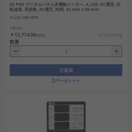
ます。
RS PRO デジタルパネル多機能メーター, 4, LED, AC電流, 回
転速度, 周波数, AC電圧, 時間, 92 mm x 92 mm
パルス・カウンタタイプ
：パルス信号を受け
RS品番
取り、回転数、速度、流量、個数、積算値な
136-5379
どを表示します。エンコーダや近接センサを
1個小計：
使用する設備に適しています。
￥13,774.00
(税抜)
￥13,774.00/個
数量
多機能パネルメータの選び方
多機能パネルメータを選定する際は、測定対象、表
示方法、外部接続、取付条件を順に確認します。
追加
入力信号：AC電圧、DC電圧、AC電流、DC電
データシート
流、4
10 V、熱電対・測温抵抗体、パ
20 mA・0
ルスなどから、センサや回路の出力に合う入
力方式を選びます。
表示方式：LCD、LED、TFT、OLED、数値表
示、バーグラフ表示などを比較します。確認
距離、周囲の明るさ、表示項目数、色による