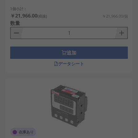
示できるタイプです。電力監視や設備状態の
1個小計：
確認に使われます。
￥21,966.00
(税抜)
￥21,966.00/個
LED多機能パネルメータ
：明るく視認性の高い
数量
数字表示が特長です。制御盤や製造装置な
ど、離れた位置から測定値を確認する用途に
適しています。
追加
TFT多機能パネルメータ
：数値、グラフ、色分
け、複数の測定項目を見やすく表示できま
データシート
す。情報量の多い監視画面や設定操作が必要
な設備に使われます。
OLED多機能パネルメータ
：高いコントラスト
と広い視野角を備え、暗い場所でも表示を確
認しやすいタイプです。小型装置やデザイン
性を重視する操作盤にも適しています。
プロセスメータタイプ
：4
10 V、熱電
20 mA、0
対、測温抵抗体などを入力し、圧力、流量、
温度、レベルなどの物理量に換算して表示し
在庫あり