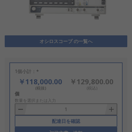
オシロスコープ の一覧へ
1個小計：*
￥118,000.00
￥129,800.00
(税抜)
(税込)
Add
個
to
数量を選択または入力
Basket
配達日を確認