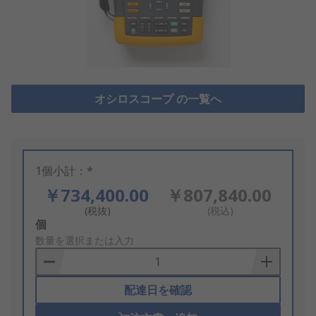
オシロスコープ の一覧へ
1個小計：*
￥734,400.00
￥807,840.00
(税抜)
(税込)
Add
個
to
数量を選択または入力
Basket
配達日を確認