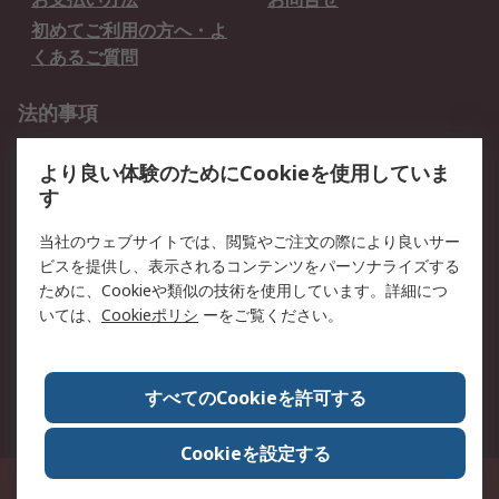
初めてご利用の方へ・よ
くあるご質問
法的事項
プライバシーポリシー
ご利用規約
より良い体験のためにCookieを使用していま
クッキーポリシー
す
RSについて
当社のウェブサイトでは、閲覧やご注文の際により良いサー
ビスを提供し、表示されるコンテンツをパーソナライズする
会社概要
採用情報
ために、Cookieや類似の技術を使用しています。詳細につ
プレスリリース＆お知ら
コーポレートサイト
いては、
Cookieポリシ
ーをご覧ください。
せ
全世界のRS
RSの歴史
すべてのCookieを許可する
ESGへの取り組み（英語）
認証について
Cookieを設定する
〒240-0005 神奈川県横浜市保土ヶ谷区神戸町134番地 横浜ビジネスパーク ウ
エストタワー12階
© アールエスコンポーネンツ株式会社