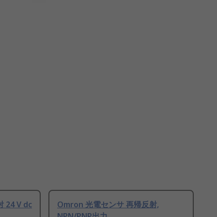
4 V dc
Omron 光電センサ 再帰反射,
NPN/PNP出力