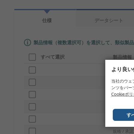
仕様
データシート
製品情報（複数選択可）を選択して、類似製品
すべて選択
製品情報
より良い
ブランド
当社のウェ
センサーの
ンツをパー
Cookieポ
プロダクト
検出タイプ
す
出力タイプ
規格 / 承認