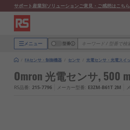
サポート
産業別ソリューション
ご意見・ご感想はこちら
メニュー
型番
/
FAセンサ・制御機器
/
センサ
/
光電センサ・光電スイ
Omron 光電センサ, 500 
RS品番
:
215-7796
メーカー型番
:
E3ZM-B61T 2M