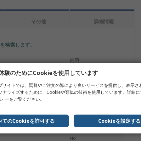
その他
詳細情報
を検索します。
内容
体験のためにCookieを使用しています
オムロン
ブサイトでは、閲覧やご注文の際により良いサービスを提供し、表示さ
スタイル
ブロック形
ソナライズするために、Cookieや類似の技術を使用しています。詳細
リシ
ーをご覧ください。
タイプ
光電センサ
再帰反射
べてのCookieを許可する
Cookieを設定する
NPN
No