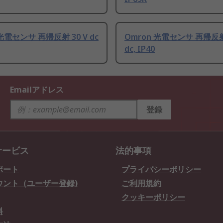
光電センサ 再帰反射 30 V dc
Omron 光電センサ 再帰反射 
dc, IP40
Emailアドレス
登録
サービス
法的事項
ポート
プライバシーポリシー
ウント（ユーザー登録)
ご利用規約
クッキーポリシー
料