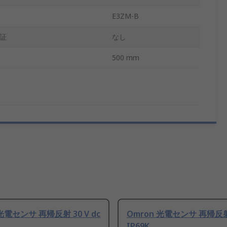
E3ZM-B
証
なし
500 mm
光電センサ 再帰反射 30 V dc
Omron 光電センサ 再帰反射 2
IP69K