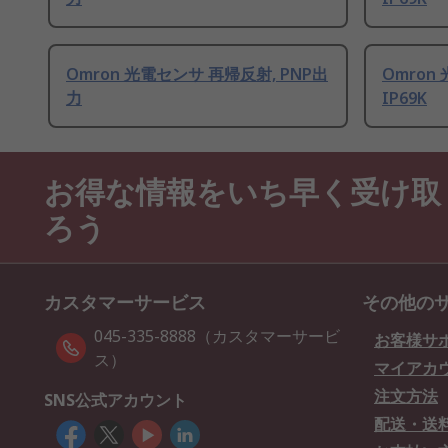
Omron 光電センサ 再帰反射, PNP出
Omron 
力
IP69K
お得な情報をいち早く受け取
ろう
カスタマーサービス
その他の
045-335-8888（カスタマーサービ
お客様サ
ス）
マイアカ
注文方法
SNS公式アカウント
配送・送