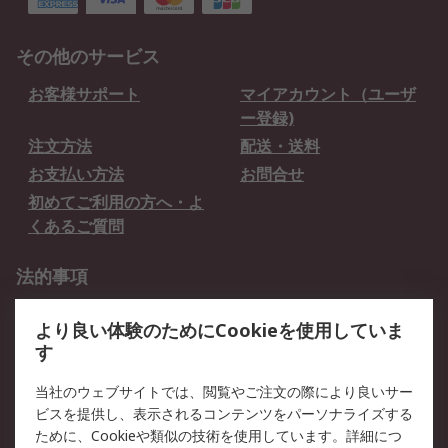
その他のサービス
お客様サポート
マイアカウント（ユーザ
ー登録)
注文方法
配送・送料
お支払い方法
お問合せ
初めてご利用の方へ・よ
くあるご質問
法的事項
プライバシーポリシー
ご利用規約
より良い体験のためにCookieを使用していま
クッキーポリシー
す
RSについて
当社のウェブサイトでは、閲覧やご注文の際により良いサー
ビスを提供し、表示されるコンテンツをパーソナライズする
会社概要
採用情報
ために、Cookieや類似の技術を使用しています。詳細につ