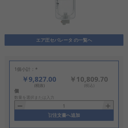
エア圧セパレータ の一覧へ
1個小計：*
￥9,827.00
￥10,809.70
(税抜)
(税込)
Add
個
to
数量を選択または入力
Basket
注文書へ追加