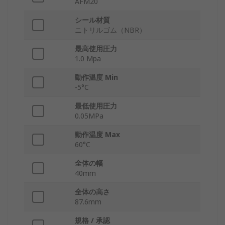
AFM20
シール材質
ニトリルゴム（NBR）
最高使用圧力
1.0 Mpa
動作温度 Min
-5°C
最低使用圧力
0.05MPa
動作温度 Max
60°C
全体の幅
40mm
全体の高さ
87.6mm
規格 / 承認