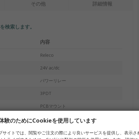
その他
詳細情報
を検索します。
内容
Releco
24V ac/dc
パワーリレー
3PDT
PCBマウント
C3
体験のためにCookieを使用しています
スルーホール
ブサイトでは、閲覧やご注文の際により良いサービスを提供し、表示さ