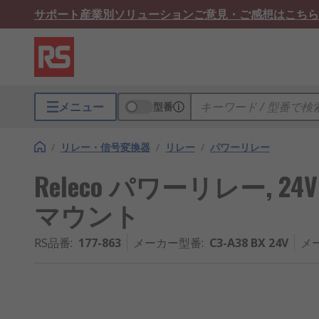
サポート
産業別ソリューション
ご意見・ご感想はこちら
メニュー
型番
/
リレー・信号変換器
/
リレー
/
パワーリレー
Releco パワーリレー, 24V ac
マウント
RS品番
:
177-863
メーカー型番
:
C3-A38 BX 24V
メ