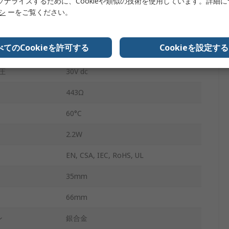
ソナライズするために、Cookieや類似の技術を使用しています。詳細
10A
リシ
ーをご覧ください。
-40°C
べてのCookieを許可する
Cookieを設定する
圧
30V ac
圧
30V dc
443Ω
60°C
2.2W
EN, CSA, IEC, RoHS, UL
35mm
66mm
ン
銀合金