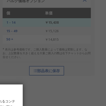
バルク価格オプション
個
単価
1 - 14
￥15,438
15 - 49
￥15,126
50 +
￥14,815
* 表示は参考価格です。ご購入数量によって価格は変動します。な
お、上記数量を大きく超える大量ご購入の際は右下チャットからお問
合せください。
部品表に保存
れるコンテ