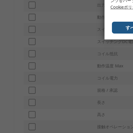
ンツをパー
出力開閉電流
Cookieポ
動作温度 Min
す
スイッチングAC電
スイッチングDC電
コイル抵抗
動作温度 Max
コイル電力
規格 / 承認
長さ
高さ
接触オペレーショ