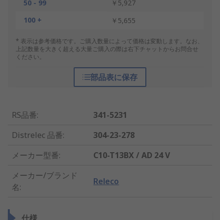
50 - 99
￥5,927
100 +
￥5,655
* 表示は参考価格です。ご購入数量によって価格は変動します。なお、
上記数量を大きく超える大量ご購入の際は右下チャットからお問合せ
ください。
部品表に保存
RS品番
:
341-5231
Distrelec 品番
:
304-23-278
メーカー型番
:
C10-T13BX / AD 24 V
メーカー/ブランド
Releco
名
:
仕様