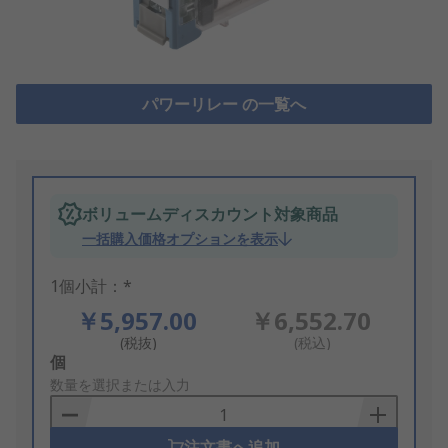
パワーリレー の一覧へ
ボリュームディスカウント対象商品
一括購入価格オプションを表示
1個小計：*
￥5,957.00
￥6,552.70
(税抜)
(税込)
Add
個
to
数量を選択または入力
Basket
注文書へ追加