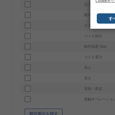
Cookieポ
出力開閉電流
動作温度 Min
す
スイッチングAC電
コイル抵抗
動作温度 Max
コイル電力
高さ
長さ
規格 / 承認
接触オペレーショ
類似製品を探す