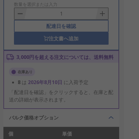
to
数量を選択または入力
Basket
配達日を確認
注文書へ追加
3,000円を超える注文については、送料無料
在庫あり
8
は
2026年8月10日
に入荷予定
「配達日を確認」をクリックすると、在庫と配
送の詳細が表示されます。
バルク価格オプション
個
単価