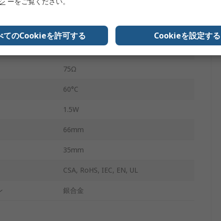
リシ
ーをご覧ください。
30A
-40°C
べてのCookieを許可する
Cookieを設定する
圧
240V ac
75Ω
60°C
1.5W
66mm
35mm
CSA, RoHS, IEC, EN, UL
ン
銀合金