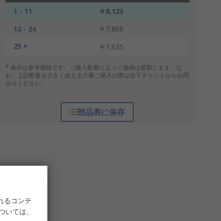
1 - 11
￥8,123
12 - 24
￥7,869
25 +
￥7,635
* 表示は参考価格です。ご購入数量によって価格は変動します。な
お、上記数量を大きく超える大量ご購入の際は右下チャットからお問
合せください。
部品表に保存
れるコンテ
については、