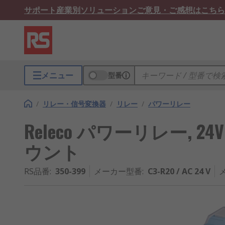
サポート
産業別ソリューション
ご意見・ご感想はこちら
メニュー
型番
/
リレー・信号変換器
/
リレー
/
パワーリレー
Releco パワーリレー, 24V a
ウント
RS品番
:
350-399
メーカー型番
:
C3-R20 / AC 24 V