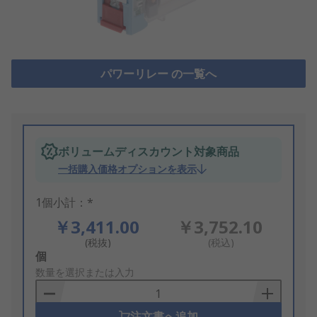
パワーリレー の一覧へ
ボリュームディスカウント対象商品
一括購入価格オプションを表示
1個小計：*
￥3,411.00
￥3,752.10
(税抜)
(税込)
Add
個
to
数量を選択または入力
Basket
注文書へ追加