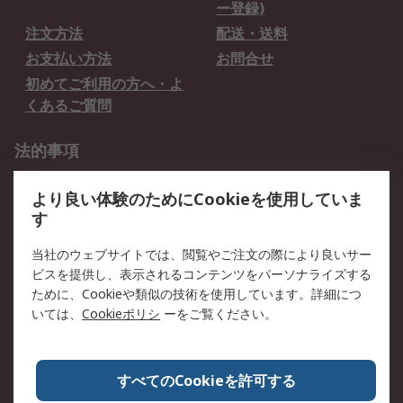
ー登録)
注文方法
配送・送料
お支払い方法
お問合せ
初めてご利用の方へ・よ
くあるご質問
法的事項
プライバシーポリシー
ご利用規約
より良い体験のためにCookieを使用していま
クッキーポリシー
す
RSについて
当社のウェブサイトでは、閲覧やご注文の際により良いサー
ビスを提供し、表示されるコンテンツをパーソナライズする
会社概要
採用情報
ために、Cookieや類似の技術を使用しています。詳細につ
プレスリリース＆お知ら
コーポレートサイト
いては、
Cookieポリシ
ーをご覧ください。
せ
全世界のRS
RSの歴史
すべてのCookieを許可する
ESGへの取り組み（英語）
認証について