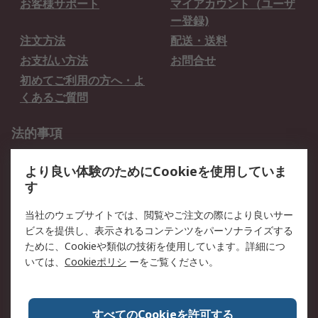
お客様サポート
マイアカウント（ユーザ
ー登録)
注文方法
配送・送料
お支払い方法
お問合せ
初めてご利用の方へ・よ
くあるご質問
法的事項
プライバシーポリシー
ご利用規約
より良い体験のためにCookieを使用していま
クッキーポリシー
す
RSについて
当社のウェブサイトでは、閲覧やご注文の際により良いサー
ビスを提供し、表示されるコンテンツをパーソナライズする
会社概要
採用情報
ために、Cookieや類似の技術を使用しています。詳細につ
プレスリリース＆お知ら
コーポレートサイト
いては、
Cookieポリシ
ーをご覧ください。
せ
全世界のRS
RSの歴史
すべてのCookieを許可する