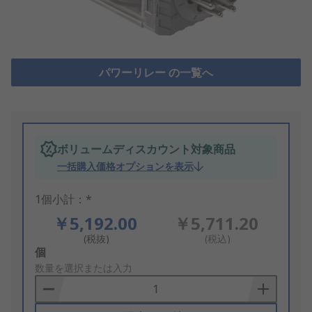
パワーリレー の一覧へ
ボリュームディスカウント対象商品
一括購入価格オプションを表示
1個小計：*
￥5,192.00
￥5,711.20
(税抜)
(税込)
Add
個
to
数量を選択または入力
Basket