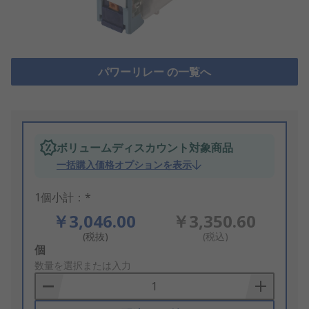
パワーリレー の一覧へ
ボリュームディスカウント対象商品
一括購入価格オプションを表示
1個小計：*
￥3,046.00
￥3,350.60
(税抜)
(税込)
Add
個
to
数量を選択または入力
Basket