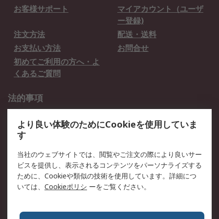
お客様サポート
マイアカウント（ユーザ
ー登録)
注文方法
配送・送料
お支払い方法
お問合せ
初めてご利用の方へ・よ
くあるご質問
法的事項
プライバシーポリシー
ご利用規約
より良い体験のためにCookieを使用していま
クッキーポリシー
す
RSについて
当社のウェブサイトでは、閲覧やご注文の際により良いサー
ビスを提供し、表示されるコンテンツをパーソナライズする
会社概要
採用情報
ために、Cookieや類似の技術を使用しています。詳細につ
プレスリリース＆お知ら
コーポレートサイト
いては、
Cookieポリシ
ーをご覧ください。
せ
全世界のRS
RSの歴史