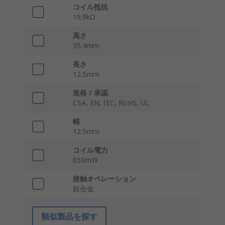
コイル抵抗
19.9kΩ
高さ
35.4mm
長さ
12.5mm
規格 / 承認
CSA, EN, IEC, RoHS, UL
幅
12.5mm
コイル電力
650mW
接触オペレーション
銀合金
類似製品を探す