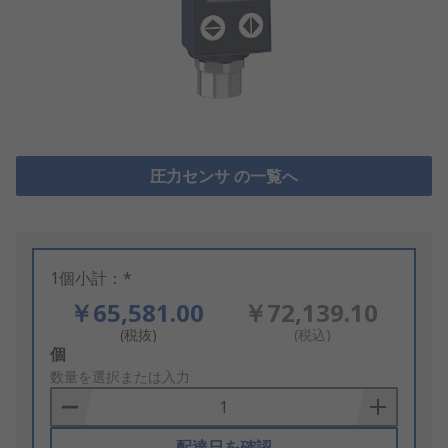
圧力センサ の一覧へ
1個小計：*
￥65,581.00
￥72,139.10
(税抜)
(税込)
Add
個
to
数量を選択または入力
Basket
配達日を確認