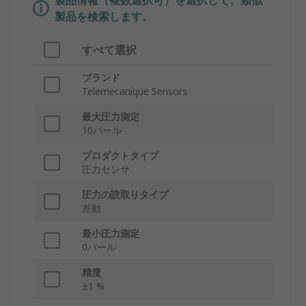
製品情報（複数選択可）を選択して、類似
製品を検索します。
すべて選択
ブランド
Telemecanique Sensors
最大圧力測定
10バール
プロダクトタイプ
圧力センサ
圧力の読取りタイプ
差動
最小圧力測定
0バール
精度
±1 %