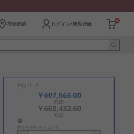
0
荷物追跡
ログイン/新規登録
1個小計：*
￥607,666.00
(税抜)
￥668,432.60
(税込)
Add
個
to
数量を選択または入力