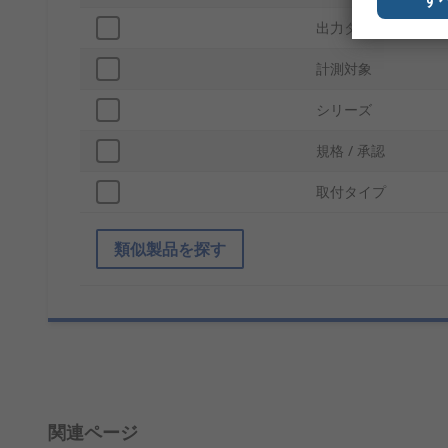
出力タイプ
計測対象
シリーズ
規格 / 承認
取付タイプ
類似製品を探す
関連ページ