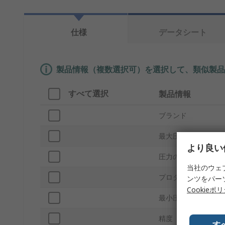
仕様
データシート
製品情報（複数選択可）を選択して、類似製品
すべて選択
製品情報
ブランド
最大圧力測定
より良い
圧力の読取りタイプ
当社のウェ
プロダクトタイプ
ンツをパー
Cookieポ
最小圧力測定
精度
す