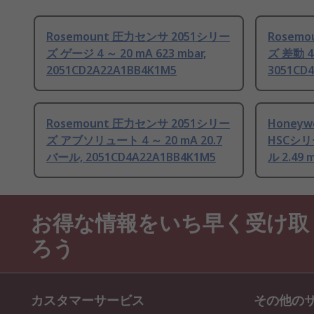
Rosemount 圧力センサ 2051シリー
Rosem
ズ ゲージ 4 ～ 20 mA 623 mbar,
ズ 差動 4
2051CD2A22A1BB4K1M5
3051CD
Rosemount 圧力センサ 2051シリー
Honey
ズ アブソリュート 4 ～ 20 mA 20.7
HSCシリ
バール, 2051CD4A22A1BB4K1M5
ル 2.49 
お得な情報をいち早く受け取
ろう
カスタマーサービス
その他の