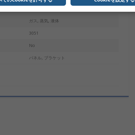
4 ～ 20 mA
ガス, 蒸気, 液体
3051
No
パネル, ブラケット