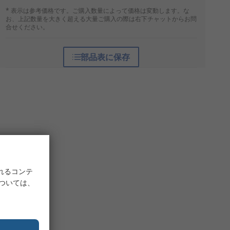
* 表示は参考価格です。ご購入数量によって価格は変動します。な
お、上記数量を大きく超える大量ご購入の際は右下チャットからお問
合せください。
部品表に保存
れるコンテ
については、