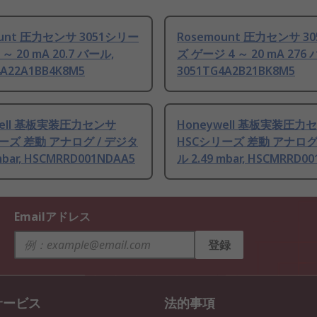
ount 圧力センサ 3051シリー
Rosemount 圧力センサ 3
 ～ 20 mA 20.7 バール,
ズ ゲージ 4 ～ 20 mA 276
4A22A1BB4K8M5
3051TG4A2B21BK8M5
well 基板実装圧力センサ
Honeywell 基板実装圧力
ーズ 差動 アナログ / デジタ
HSCシリーズ 差動 アナログ
mbar, HSCMRRD001NDAA5
ル 2.49 mbar, HSCMRRD0
Emailアドレス
登録
サービス
法的事項