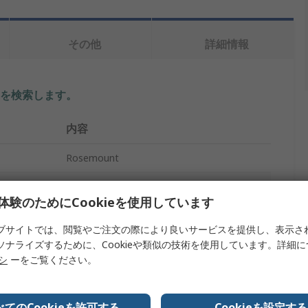
その他
詳細情報
を検索します。
内容
Rosemount
623mbar
体験のためにCookieを使用しています
差動, アブソリュート, ゲージ
ブサイトでは、閲覧やご注文の際により良いサービスを提供し、表示さ
圧力センサ
ソナライズするために、Cookieや類似の技術を使用しています。詳細
リシ
ーをご覧ください。
-623mbar
0.25 %FS
べてのCookieを許可する
Cookieを設定する