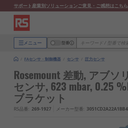
サポート
産業別ソリューション
ご意見・ご感想はこちら
メニュー
型番
/
FAセンサ・制御機器
/
センサ
/
圧力センサ
Rosemount 差動, ア
センサ, 623 mbar, 0.25 %
ブラケット
RS品番
:
269-1927
メーカー型番
:
3051CD2A22A1BB