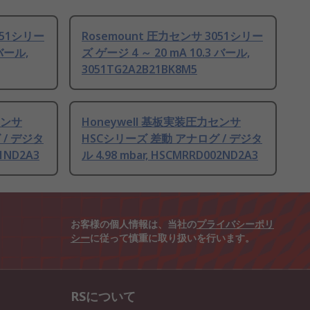
051シリー
Rosemount 圧力センサ 3051シリー
 バール,
ズ ゲージ 4 ～ 20 mA 10.3 バール,
3051TG2A2B21BK8M5
センサ
Honeywell 基板実装圧力センサ
 / デジタ
HSCシリーズ 差動 アナログ / デジタ
01ND2A3
ル 4.98 mbar, HSCMRRD002ND2A3
お客様の個人情報は、当社の
プライバシーポリ
シー
に従って慎重に取り扱いを行います。
RSについて