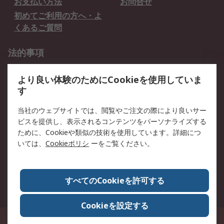
お支払い方法
お問合せ
初めてご利用の方へ・よ
くあるご質問
法的事項
プライバシーポリシー
ご利用規約
より良い体験のためにCookieを使用していま
クッキーポリシー
す
RSについて
当社のウェブサイトでは、閲覧やご注文の際により良いサー
ビスを提供し、表示されるコンテンツをパーソナライズする
会社概要
採用情報
ために、Cookieや類似の技術を使用しています。詳細につ
プレスリリース＆お知ら
コーポレートサイト
いては、
Cookieポリシ
ーをご覧ください。
せ
全世界のRS
RSの歴史
すべてのCookieを許可する
ESGへの取り組み（英語）
認証について
Cookieを設定する
〒240-0005 神奈川県横浜市保土ヶ谷区神戸町134番地 横浜ビジネスパーク ウ