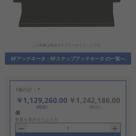
この画像は商品カテゴリーのイメージです。
RFアッテネータ・RFステップアッテネータ の一覧へ
1個小計：*
￥1,129,260.00
￥1,242,186.00
(税抜)
(税込)
Add
個
to
数量を選択または入力
Basket