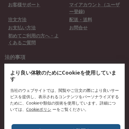
お客様サポート
マイアカウント（ユーザ
ー登録)
注文方法
配送・送料
お支払い方法
お問合せ
初めてご利用の方へ・よ
くあるご質問
法的事項
プライバシーポリシー
ご利用規約
より良い体験のためにCookieを使用していま
クッキーポリシー
す
RSについて
当社のウェブサイトでは、閲覧やご注文の際により良いサー
ビスを提供し、表示されるコンテンツをパーソナライズする
会社概要
採用情報
ために、Cookieや類似の技術を使用しています。詳細につ
プレスリリース＆お知ら
コーポレートサイト
いては、
Cookieポリシ
ーをご覧ください。
せ
全世界のRS
RSの歴史