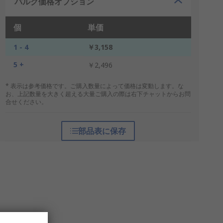
バルク価格オプション
個
単価
1 - 4
￥3,158
5 +
￥2,496
* 表示は参考価格です。ご購入数量によって価格は変動します。な
お、上記数量を大きく超える大量ご購入の際は右下チャットからお問
合せください。
部品表に保存