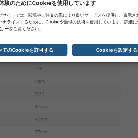
体験のためにCookieを使用しています
Harmony
ブサイトでは、閲覧やご注文の際により良いサービスを提供し、表示さ
SPST
ソナライズするために、Cookieや類似の技術を使用しています。詳細
リシ
ーをご覧ください。
いいえ
ねじ
べてのCookieを許可する
Cookieを設定する
属
はい
10A
-40°C
70°C
30mm
47mm
37mm