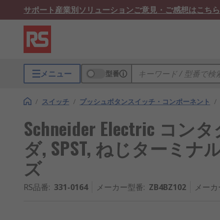
サポート
産業別ソリューション
ご意見・ご感想はこちら
メニュー
型番
/
スイッチ
/
プッシュボタンスイッチ・コンポーネント
/
Schneider Electri
ダ, SPST, ねじターミナル,
ズ
RS品番
:
331-0164
メーカー型番
:
ZB4BZ102
メーカ