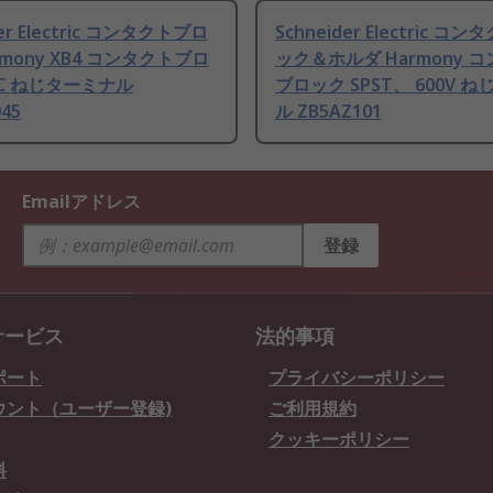
der Electric コンタクトブロ
Schneider Electric コ
rmony XB4 コンタクトブロ
ック＆ホルダ Harmony 
NC ねじターミナル
ブロック SPST、 600V 
045
ル ZB5AZ101
Emailアドレス
登録
サービス
法的事項
ポート
プライバシーポリシー
ウント（ユーザー登録)
ご利用規約
クッキーポリシー
料