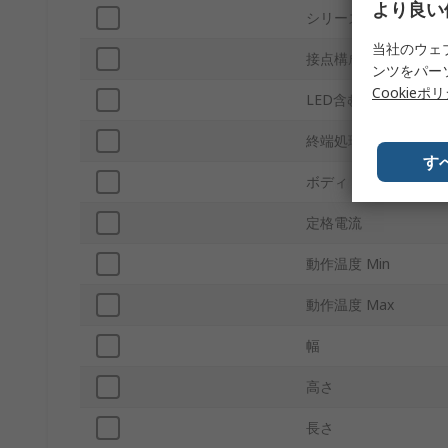
より良い
シリーズ
当社のウェ
接点構成
ンツをパー
Cookieポ
LED含む
終端処理
す
ボディ / 固定カラー付
定格電流
動作温度 Min
動作温度 Max
幅
高さ
長さ