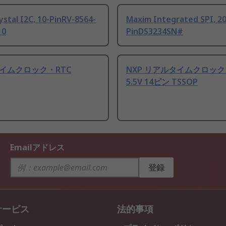
ystal I2C, 10-PinRV-8564-
Maxim Integrated SPI, 20
10
PinDS3234SN#
イムクロック・RTC
NXP リアルタイムクロック 1.
5.5V 14ピン TSSOP
Emailアドレス
登録
サービス
法的事項