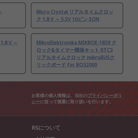
-
Micro Crystal リアルタイムクロッ
ク 1.8 V ～ 5.5V 10ピン SON
8 V ～
MikroElektronika MIKROE-1839 ク
ロック&タイマー開発キット RTC3
リアルタイムクロック mikroBUSク
リックボード for BQ32000
お客様の個人情報は、当社の
プライバシーポリ
シー
に従って慎重に取り扱いを行います。
RSについて