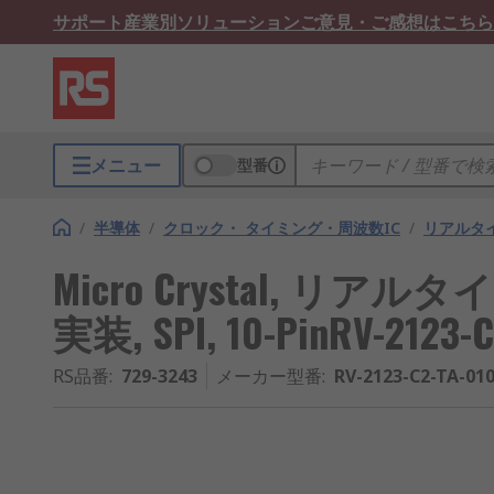
サポート
産業別ソリューション
ご意見・ご感想はこちら
メニュー
型番
/
半導体
/
クロック・ タイミング・周波数IC
/
リアルタ
Micro Crystal, リア
実装, SPI, 10-PinRV-2123-C
RS品番
:
729-3243
メーカー型番
:
RV-2123-C2-TA-01