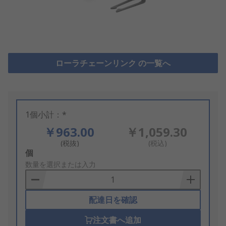
ローラチェーンリンク の一覧へ
1個小計：*
￥963.00
￥1,059.30
(税抜)
(税込)
Add
個
to
数量を選択または入力
Basket
配達日を確認
注文書へ追加