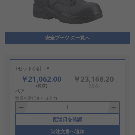
安全ブーツ の一覧へ
1セット小計：*
￥21,062.00
￥23,168.20
(税抜)
(税込)
Add
ペア
to
数量を選択または入力
Basket
配達日を確認
注文書へ追加