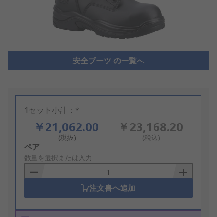
安全ブーツ の一覧へ
1セット小計：*
￥21,062.00
￥23,168.20
(税抜)
(税込)
Add
ペア
to
数量を選択または入力
Basket
注文書へ追加