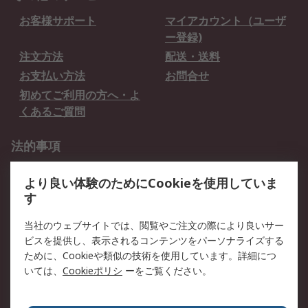
お客様サポート
マイアカウント（ユーザ
ー登録)
注文方法
配送・送料
お支払い方法
お問合せ
初めてご利用の方へ・よ
くあるご質問
法的事項
プライバシーポリシー
ご利用規約
より良い体験のためにCookieを使用していま
クッキーポリシー
す
RSについて
当社のウェブサイトでは、閲覧やご注文の際により良いサー
ビスを提供し、表示されるコンテンツをパーソナライズする
会社概要
採用情報
ために、Cookieや類似の技術を使用しています。詳細につ
プレスリリース＆お知ら
コーポレートサイト
いては、
Cookieポリシ
ーをご覧ください。
せ
全世界のRS
RSの歴史