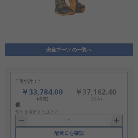
安全ブーツ の一覧へ
1個小計：*
￥33,784.00
￥37,162.40
(税抜)
(税込)
Add
個
to
数量を選択または入力
Basket
配達日を確認