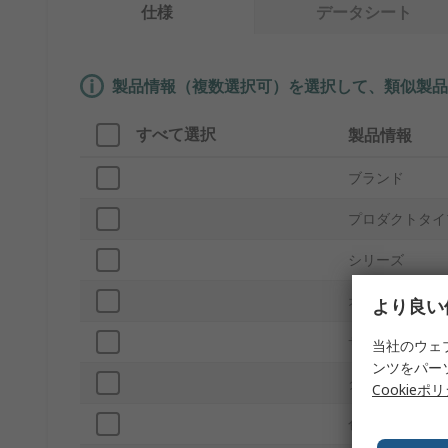
仕様
データシート
製品情報（複数選択可）を選択して、類似製品
すべて選択
製品情報
ブランド
プロダクトタイ
シリーズ
オス/メス
より良い
サイズ UK
当社のウェ
ンツをパー
クロージャタイ
Cookieポ
色