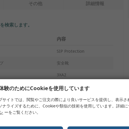
その他
詳細情報
を検索します。
内容
SIP Protection
プ
安全靴
3XA2
ユニセックス
体験のためにCookieを使用しています
9.5
ブサイトでは、閲覧やご注文の際により良いサービスを提供し、表示さ
ソナライズするために、Cookieや類似の技術を使用しています。詳細
プ
ひもで締める
リシ
ーをご覧ください。
橙, 黒