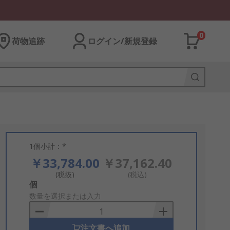
0
荷物追跡
ログイン/新規登録
1個小計：*
￥33,784.00
￥37,162.40
(税抜)
(税込)
Add
個
to
数量を選択または入力
Basket
注文書へ追加