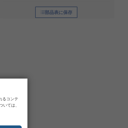
部品表に保存
れるコンテ
については、