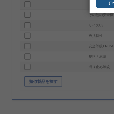
す
安全足タイプ
その他の安全機
サイズUS
抵抗特性
安全等級EN ISO
規格 / 承認
滑り止め等級
類似製品を探す