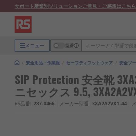
サポート
産業別ソリューション
ご意見・ご感想はこちら
メニュー
型番
/
安全用品・作業服
/
セーフティフットウェア
/
安全ブ
SIP Protection 安全靴 3
ニセックス 9.5, 3XA2A2VX
RS品番
:
287-0466
メーカー型番
:
3XA2A2VX1-44