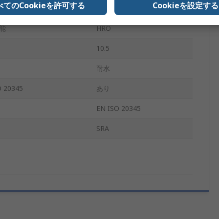
べてのCookieを許可する
Cookieを設定する
スチール
能
HRO
10.5
耐水
 20345
あり
EN ISO 20345
SRA