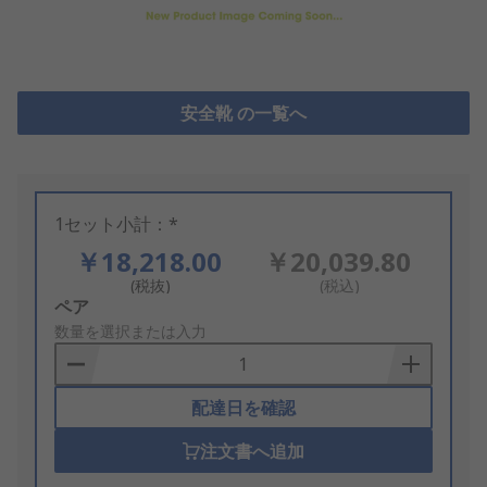
安全靴 の一覧へ
1セット小計：*
￥18,218.00
￥20,039.80
(税抜)
(税込)
Add
ペア
to
数量を選択または入力
Basket
配達日を確認
注文書へ追加