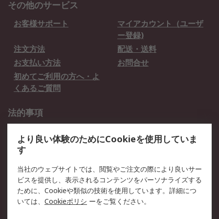
その他のサービス
お客様サポート
マイアカウント（ユーザ
ー登録)
注文方法
配送・送料
お支払い方法
お問合せ
初めてご利用の方へ・よ
くあるご質問
法的事項
プライバシーポリシー
ご利用規約
より良い体験のためにCookieを使用していま
クッキーポリシー
す
RSについて
当社のウェブサイトでは、閲覧やご注文の際により良いサー
ビスを提供し、表示されるコンテンツをパーソナライズする
会社概要
採用情報
ために、Cookieや類似の技術を使用しています。詳細につ
プレスリリース＆お知ら
コーポレートサイト
いては、
Cookieポリシ
ーをご覧ください。
せ