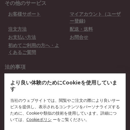
その他のサービス
お客様サポート
マイアカウント（ユーザ
ー登録)
注文方法
配送・送料
お支払い方法
お問合せ
初めてご利用の方へ・よ
くあるご質問
法的事項
プライバシーポリシー
ご利用規約
より良い体験のためにCookieを使用していま
クッキーポリシー
す
RSについて
当社のウェブサイトでは、閲覧やご注文の際により良いサー
ビスを提供し、表示されるコンテンツをパーソナライズする
会社概要
採用情報
ために、Cookieや類似の技術を使用しています。詳細につ
プレスリリース＆お知ら
コーポレートサイト
いては、
Cookieポリシ
ーをご覧ください。
せ