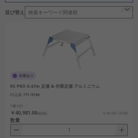
全オーダーメイドの革新的なプラットフォームまで
並び替え
検索キーワード関連順
揃っています。
特長と利点
足場タワーおよび作業プラットフォームは、
屋内外での使用に適していて、 家庭または建
設現場で使用可能
多くの足場プラットフォームは、車や作業バ
ンに収めるのに十分な軽で 移動可能な足場を
在庫あり
提供
RS PRO 0.47m 足場 & 作業足場 アルミニウム
安全性を高めるために、 タワーは多くの場
RS品番
771-9168
合、滑りにくく安全なベースプレート付き
1個小計：
一般的に使用される材料はアルミで、 堅牢な
￥40,981.00
(税抜)
￥40,981.00/個
足場を確保
数量
用途と使用