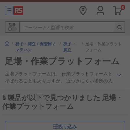
0
型番
/
梯子・脚立 / 保管庫 /
/
梯子 ・
/
足場・作業プラット
マテハン
脚立
フォーム
足場・作業プラットフォーム
足場プラットフォームは、 作業プラットフォームと
呼ばれることもありますが、 近づきにくい場所の人
や機器に一時的にアクセスするために使用する機械
装置で、 通常は高所に設置します。 このタイプの
5 製品が以下で見つかりました 足場・
はしごは、 高所作業車 （ AWP ）や、 昇降作業台（
作業プラットフォーム
EWP ）と移動式昇降作業台とも呼ばれます。 一般
的に一時的な用途や メンテナンスや建設などの柔軟
なアクセス用途に適しています。 作業台はシンプル
絞り込み
で、 標準化された表彰台ステップ式のものから、完