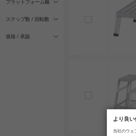
プラットフォーム幅
ステップ数 / 回転数
規格 / 承認
より良い
当社のウェ