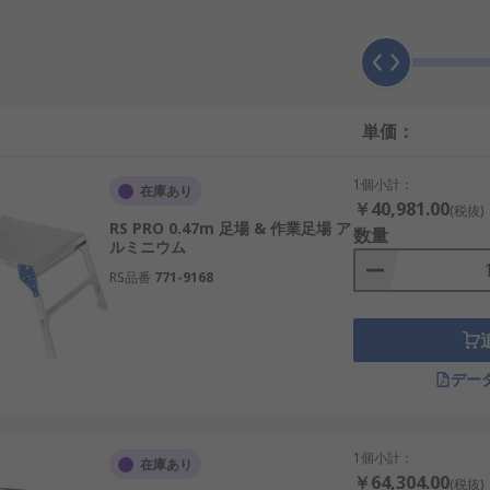
外での使用に適していて、 家庭または建設現場で使用可能
収めるのに十分な軽で 移動可能な足場を提供
滑りにくく安全なベースプレート付き
を確保
単価：
1個小計：
在庫あり
￥40,981.00
(税抜)
RS PRO 0.47m 足場 & 作業足場 ア
数量
ルミニウム
RS品番
771-9168
デー
1個小計：
在庫あり
￥64,304.00
(税抜)