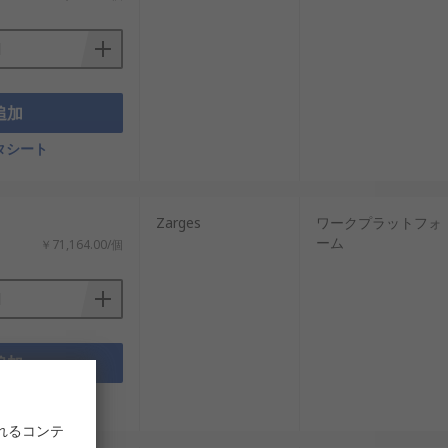
追加
タシート
Zarges
ワークプラットフォ
ーム
￥71,164.00/個
追加
タシート
れるコンテ