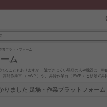
作業プラットフォーム
ォーム
ばれることもありますが、 近づきにくい場所の人や機器に一時
高所作業車 （ AWP ）や、 昇降作業台（ EWP ）と移動
途に適しています。 作業台はシンプルで、 標準化された表彰
つかりました 足場・作業プラットフォーム