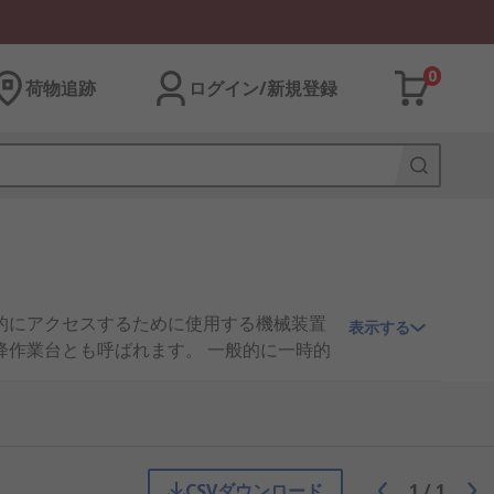
0
荷物追跡
ログイン/新規登録
的にアクセスするために使用する機械装置
表示する
式昇降作業台とも呼ばれます。 一般的に一時的
台ステップ式のものから、完全オーダーメイ
CSVダウンロード
1
/
1