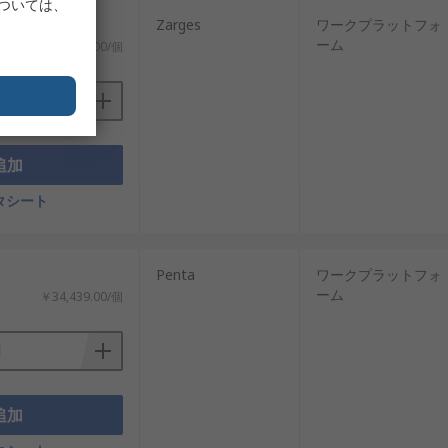
については、
Zarges
ワークプラットフォ
ーム
￥56,668.00/個
追加
タシート
Penta
ワークプラットフォ
ーム
￥34,439.00/個
追加