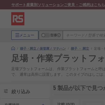
サポート
産業別ソリューション
ご意見・ご感想はこちら
メニュー
型番
/
梯子・脚立 / 保管庫 / マテハン
/
梯子 ・ 脚立
/
足場・
足場・作業プラットフ
足場プラットフォームは、 作業プラットフォームと呼
で、 通常は高所に設置します。 このタイプのはしごは、 
な用途や メンテナンスや建設などの柔軟なアクセス用
ドの革新的なプラットフォームまで揃っています。
5 製品が以下で見
絞り込み
特長と利点
比較 (0/8)
リセット