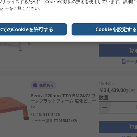
ソナライズするために、Cookieや類似の技術を使用しています。詳細
1個小計：
リシ
ーをご覧ください。
在庫あり
￥56,668.00
(税抜)
Zarges 0.4m 40262 ワークプラッ
数量
トフォーム アルミニウム
べてのCookieを許可する
Cookieを設定する
RS品番
817-9892
メーカー型番
40262
デー
1個小計：
在庫あり
￥34,439.00
(税抜)
Penta 220mm TT015M24KV ワ
数量
ークプラットフォーム 塩化ビニー
ル
RS品番
918-2476
メーカー型番
TT015M24KV