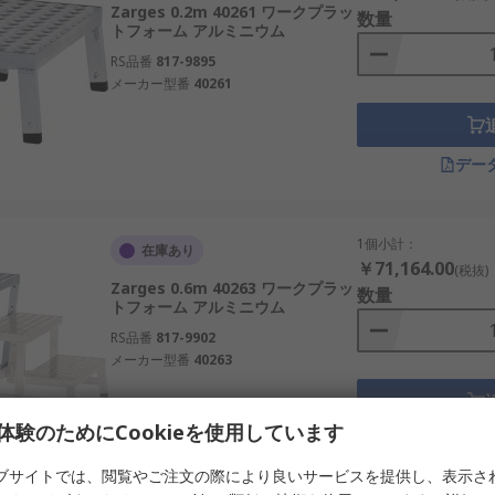
Zarges 0.2m 40261 ワークプラッ
数量
トフォーム アルミニウム
RS品番
817-9895
メーカー型番
40261
デー
1個小計：
在庫あり
￥71,164.00
(税抜)
Zarges 0.6m 40263 ワークプラッ
数量
トフォーム アルミニウム
RS品番
817-9902
メーカー型番
40263
体験のためにCookieを使用しています
デー
ブサイトでは、閲覧やご注文の際により良いサービスを提供し、表示さ