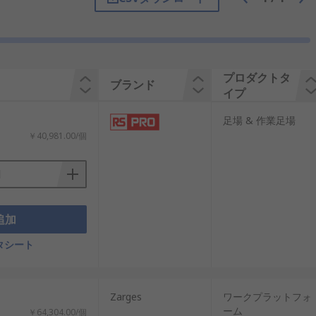
プロダクトタ
ブランド
イプ
足場 & 作業足場
￥40,981.00/個
追加
タシート
Zarges
ワークプラットフォ
ーム
￥64,304.00/個