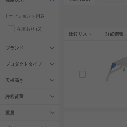
在庫状況
足場タワーおよび作業プラットフォームは、屋内
多くの足場プラットフォームは、車や作業バンに
1 オプションを用意
安全性を高めるために、 タワーは多くの場合、
在庫あり (5)
一般的に使用される材料はアルミで、 堅牢な足場
比較リスト
詳細情報
用途と使用
ブランド
建設およびビルメンテナンス
プロダクトタイプ
家庭の改善および DIY
可動式構造
天板高さ
許容荷重
重量