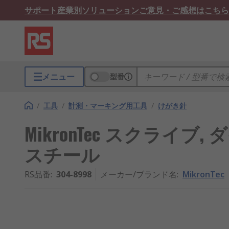
サポート
産業別ソリューション
ご意見・ご感想はこちら
メニュー
型番
/
工具
/
計測・マーキング用工具
/
けがき針
MikronTec スクライブ
スチール
RS品番
:
304-8998
メーカー/ブランド名
:
MikronTec