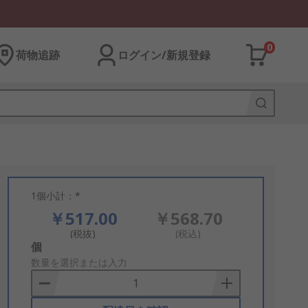
0
荷物追跡
ログイン/新規登録
1個小計：*
￥517.00
￥568.70
(税抜)
(税込)
Add
個
to
数量を選択または入力
Basket