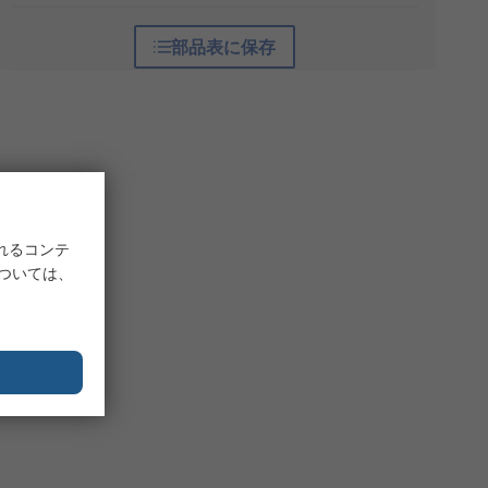
部品表に保存
れるコンテ
については、