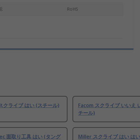
認
RoHS
O スクライブ はい (スチール)
Facom スクライブ いいえ 
チール)
nTec 面取り工具 はい (タング
Miller スクライブ はい は