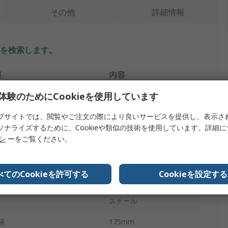
その他
詳細情報
を検索します。
報
内容
体験のためにCookieを使用しています
MikronTec
ブサイトでは、閲覧やご注文の際により良いサービスを提供し、表示さ
トタイプ
スクライブ
ソナライズするために、Cookieや類似の技術を使用しています。詳細
ンド先端
はい
リシ
ーをご覧ください。
タブル
いいえ
べてのCookieを許可する
Cookieを設定する
タイプ
ストレート
スチール
隔
175mm