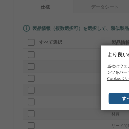
仕様
データシート
製品情報（複数選択可）を選択して、類似製品
すべて選択
製品情
より良い
ブランド
当社のウェ
プロダク
ンツをパー
ダイヤモ
Cookieポ
リトラク
す
ポイント
材質
リード間