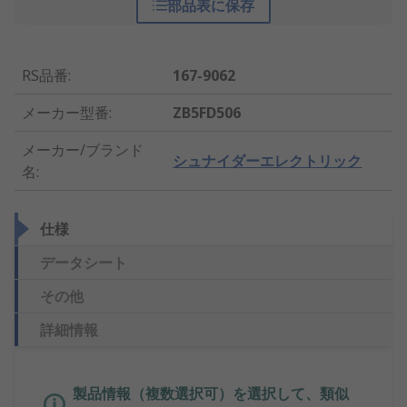
部品表に保存
RS品番
:
167-9062
メーカー型番
:
ZB5FD506
メーカー/ブランド
シュナイダーエレクトリック
名
:
仕様
データシート
その他
詳細情報
製品情報（複数選択可）を選択して、類似