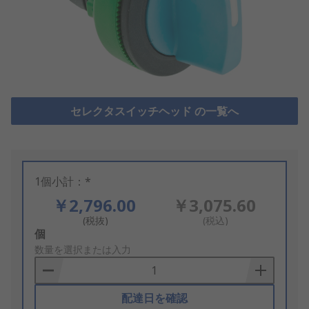
セレクタスイッチヘッド の一覧へ
1個小計：*
￥2,796.00
￥3,075.60
(税抜)
(税込)
Add
個
to
数量を選択または入力
Basket
配達日を確認