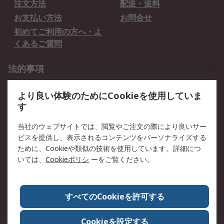
注文方法
配送・送料
お支払い方法
お問合せ
初めてご利用の方へ・よ
くあるご質問
法的事項
プライバシーポリシー
ご利用規約
より良い体験のためにCookieを使用していま
クッキーポリシー
す
RSについて
当社のウェブサイトでは、閲覧やご注文の際により良いサー
ビスを提供し、表示されるコンテンツをパーソナライズする
会社概要
採用情報
ために、Cookieや類似の技術を使用しています。詳細につ
プレスリリース＆お知ら
コーポレートサイト
いては、
Cookieポリシ
ーをご覧ください。
せ
全世界のRS
RSの歴史
すべてのCookieを許可する
ESGへの取り組み（英語）
認証について
Cookieを設定する