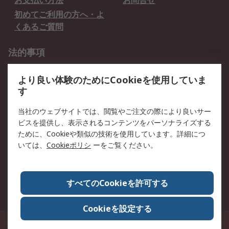
お支払い方法
お問合せ
初めてご利用の方へ・よ
くあるご質問
法的事項
プライバシーポリシー
ご利用規約
より良い体験のためにCookieを使用していま
クッキーポリシー
す
RSについて
当社のウェブサイトでは、閲覧やご注文の際により良いサー
ビスを提供し、表示されるコンテンツをパーソナライズする
会社概要
採用情報
ために、Cookieや類似の技術を使用しています。詳細につ
プレスリリース＆お知ら
コーポレートサイト
いては、
Cookieポリシ
ーをご覧ください。
せ
全世界のRS
RSの歴史
すべてのCookieを許可する
ESGへの取り組み（英語）
認証について
Cookieを設定する
〒240-0005 神奈川県横浜市保土ヶ谷区神戸町134番地 横浜ビジネスパーク ウ
エストタワー12階
© アールエスコンポーネンツ株式会社