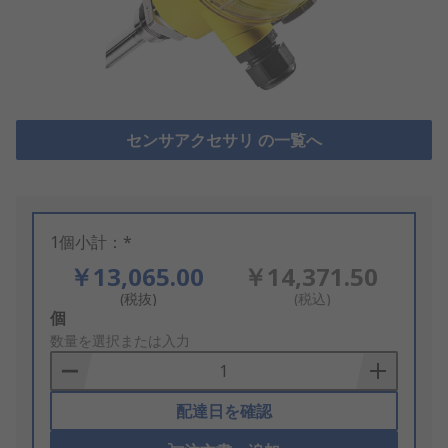
センサアクセサリ の一覧へ
1個小計：*
￥13,065.00
￥14,371.50
(税抜)
(税込)
Add
個
to
数量を選択または入力
Basket
配達日を確認