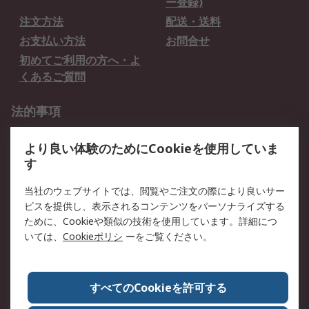
ー登録)
注文方法
配送・送料
お支払い方法
お問合せ
初めてご利用の方へ・よ
くあるご質問
法的事項
プライバシーポリシー
ご利用規約
より良い体験のためにCookieを使用していま
クッキーポリシー
す
RSについて
当社のウェブサイトでは、閲覧やご注文の際により良いサー
ビスを提供し、表示されるコンテンツをパーソナライズする
会社概要
採用情報
ために、Cookieや類似の技術を使用しています。詳細につ
プレスリリース＆お知ら
コーポレートサイト
いては、
Cookieポリシ
ーをご覧ください。
せ
全世界のRS
RSの歴史
すべてのCookieを許可する
ESGへの取り組み（英語）
認証について