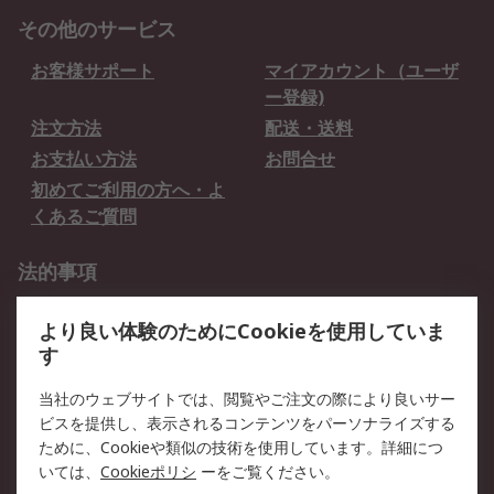
その他のサービス
お客様サポート
マイアカウント（ユーザ
ー登録)
注文方法
配送・送料
お支払い方法
お問合せ
初めてご利用の方へ・よ
くあるご質問
法的事項
プライバシーポリシー
ご利用規約
より良い体験のためにCookieを使用していま
クッキーポリシー
す
RSについて
当社のウェブサイトでは、閲覧やご注文の際により良いサー
ビスを提供し、表示されるコンテンツをパーソナライズする
会社概要
採用情報
ために、Cookieや類似の技術を使用しています。詳細につ
プレスリリース＆お知ら
コーポレートサイト
いては、
Cookieポリシ
ーをご覧ください。