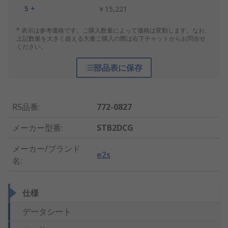
5 +
￥15,221
* 表示は参考価格です。ご購入数量によって価格は変動します。なお、
上記数量を大きく超える大量ご購入の際は右下チャットからお問合せ
ください。
部品表に保存
RS品番
:
772-0827
メーカー型番
:
STB2DCG
メーカー/ブランド
e2s
名
:
仕様
データシート