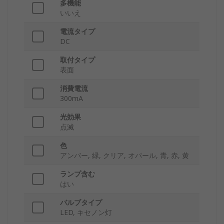
多機能
いいえ
電流タイプ
DC
取付タイプ
表面
消費電流
300mA
光効果
点滅
色
アンバー, 緑, クリア, オパール, 青, 赤, 黄
ランプ含む
はい
バルブタイプ
LED, キセノン灯