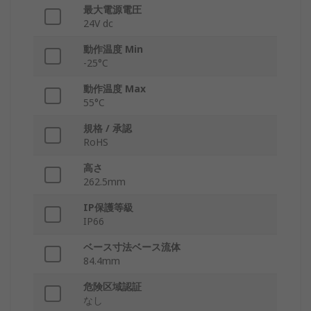
最大電源電圧
24V dc
動作温度 Min
-25°C
動作温度 Max
55°C
規格 / 承認
RoHS
高さ
262.5mm
IP保護等級
IP66
ベース寸法ベース流体
84.4mm
危険区域認証
なし