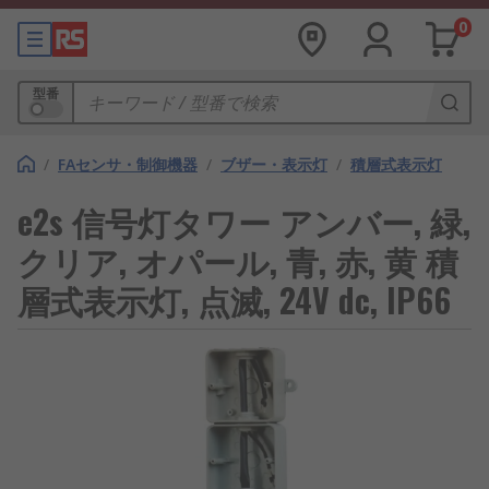
0
型番
/
FAセンサ・制御機器
/
ブザー・表示灯
/
積層式表示灯
e2s 信号灯タワー アンバー, 緑,
クリア, オパール, 青, 赤, 黄 積
層式表示灯, 点滅, 24V dc, IP66