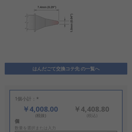
はんだごて交換コテ先 の一覧へ
1個小計：*
￥4,008.00
￥4,408.80
(税抜)
(税込)
Add
個
to
数量を選択または入力