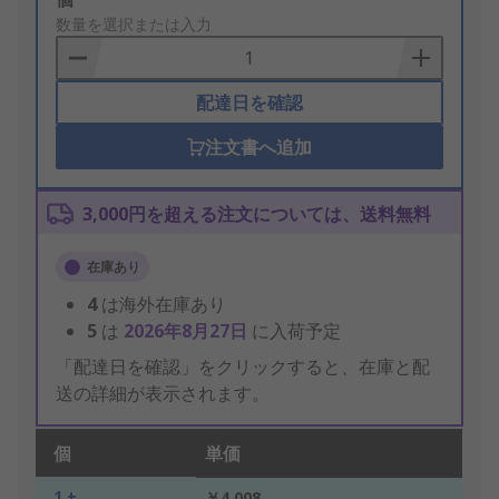
to
数量を選択または入力
Basket
配達日を確認
注文書へ追加
3,000円を超える注文については、送料無料
在庫あり
4
は海外在庫あり
5
は
2026年8月27日
に入荷予定
「配達日を確認」をクリックすると、在庫と配
送の詳細が表示されます。
個
単価
1 +
￥4,008