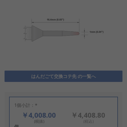
はんだごて交換コテ先 の一覧へ
1個小計：*
￥4,008.00
￥4,408.80
(税抜)
(税込)
Add
個