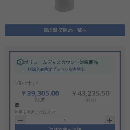
流出吸収剤 の一覧へ
ボリュームディスカウント対象商品
一括購入価格オプションを表示
1個小計：*
￥39,305.00
￥43,235.50
(税抜)
(税込)
Add
個
to
数量を選択または入力
Basket
注文書へ追加