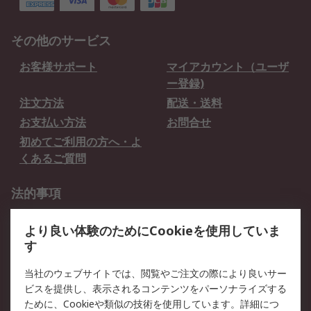
その他のサービス
お客様サポート
マイアカウント（ユーザ
ー登録)
注文方法
配送・送料
お支払い方法
お問合せ
初めてご利用の方へ・よ
くあるご質問
法的事項
プライバシーポリシー
ご利用規約
より良い体験のためにCookieを使用していま
クッキーポリシー
す
RSについて
当社のウェブサイトでは、閲覧やご注文の際により良いサー
ビスを提供し、表示されるコンテンツをパーソナライズする
会社概要
採用情報
ために、Cookieや類似の技術を使用しています。詳細につ